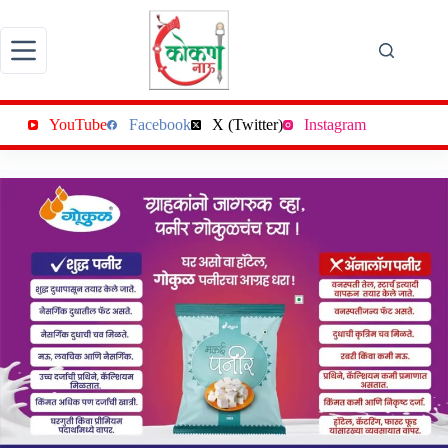
Skip
to
content
YouTube
Facebook
X (Twitter)
Instagram