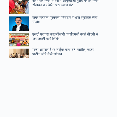
सहाय्यक मत्स्यव्यवसाय आयुक्तांची मुळदे येथील मत्स्य
संशोधन व संवर्धन प्रकल्पास भेट
जबर मारहाण प्रकरणी शिवडाव येथील श्रीकांत तेली
निर्दोष
एसटी प्रवास सवलतीसाठी एनसीएमसी कार्ड नोंदणी चे
कणकवली मध्ये शिबिर
माजी आमदार वैभव नाईक यांनी बंटी पाटील, संजय
पाटील यांचे केले सांत्वन
श्री संत शिरोमणी गुरु रविदास महाराज यांचा स्मृती
कलश आज सिंधुदुर्गात
आचरा येथील बंद सीसीटीव्ही कॅमेरे पुन्हा होणार सुरू
निरोगी सुदृढ बालक निर्माण होण्यासाठी आईचे दूध
अमृततुल्य–अनुराधा नारकर