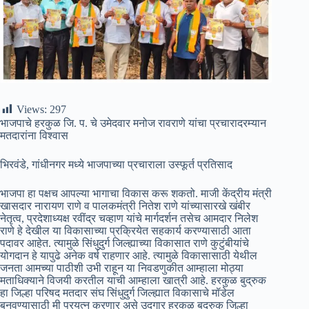
Views:
297
भाजपाचे हरकुळ जि. प. चे उमेदवार मनोज रावराणे यांचा प्रचारादरम्यान
मतदारांना विश्वास
भिरवंडे, गांधीनगर मध्ये भाजपाच्या प्रचाराला उस्फूर्त प्रतिसाद
भाजपा हा पक्षच आपल्या भागाचा विकास करू शकतो. माजी केंद्रीय मंत्री
खासदार नारायण राणे व पालकमंत्री नितेश राणे यांच्यासारखे खंबीर
नेतृत्व, प्रदेशाध्यक्ष रवींद्र चव्हाण यांचे मार्गदर्शन तसेच आमदार निलेश
राणे हे देखील या विकासाच्या प्रक्रियेत सहकार्य करण्यासाठी आता
पदावर आहेत. त्यामुळे सिंधुदुर्ग जिल्ह्याच्या विकासात राणे कुटुंबीयांचे
योगदान हे यापुढे अनेक वर्ष राहणार आहे. त्यामुळे विकासासाठी येथील
जनता आमच्या पाठीशी उभी राहून या निवडणुकीत आम्हाला मोठ्या
मताधिक्याने विजयी करतील याची आम्हाला खात्री आहे. हरकुळ बुद्रुक
हा जिल्हा परिषद मतदार संघ सिंधुदुर्ग जिल्ह्यात विकासाचे मॉडेल
बनवण्यासाठी मी प्रयत्न करणार असे उद्गार हरकुळ बुद्रुक जिल्हा