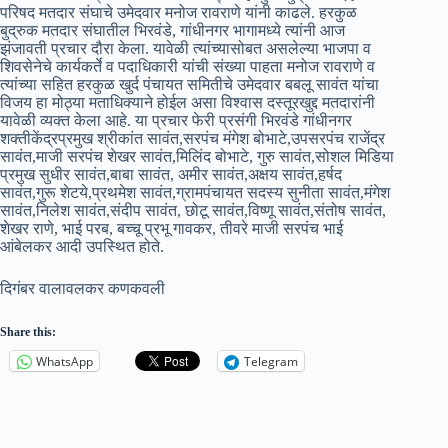
परिषद मतदार संघाचे उमेदवार मनोज रावराणे यांनी काढले. हरकुळ
बुद्रुक मतदार संघातील भिरवंडे, गांधीनगर भागामध्ये त्यांनी आज
झंजावती प्रचार दौरा केला. यावेळी त्यांच्यासोबत असलेल्या भाजपा व
शिवसेनेचे कार्यकर्ते व पदाधिकारी यांची संख्या पाहता मनोज रावराणे व
त्यांच्या सहित हरकुळ खुर्द पंचायत समितीचे उमेदवार बबलू सावंत यांचा
विजय हा मोठ्या मताधिक्याने होईल असा विश्वास दस्तूरखुद्द मतदारांनी
यावेळी व्यक्त केला आहे. या प्रचार फेरी प्रसंगी भिरवंडे गांधीनगर
शक्तीकेंद्रप्रमुख श्रीकांत सावंत,सरपंच मंगेश बोभाटे,उपसरपंच राजेंद्र
सावंत,माजी सरपंच शेखर सावंत,मिलिंद बोभाटे, गुरु सावंत,सोशल मिडिया
प्रमुख सुधीर सावंत,बाबा सावंत, अमीर सावंत,अक्षय सावंत,हर्षद
सावंत,गुरू शेटये,प्रथमेश सावंत,ग्रामपंचायत सदस्य सुनीता सावंत,मंगेश
सावंत,निलेश सावंत,संदीप सावंत, छोटू सावंत,विष्णू सावंत,संतोष सावंत,
शेखर राणे, भाई परब, बच्चू प्रभू गावकर, तीवरे माजी सरपंच भाई
आंबेलकर आदी उपस्थित होते.
दिगंबर वालावलकर कणकवली
Share this:
WhatsApp
Telegram