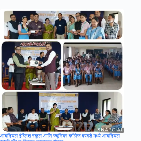
आयडियल इंग्लिश स्कूल आणि ज्यूनियर कॉलेज वरवडे मध्ये आयडियल