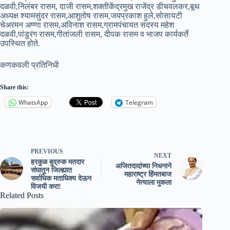
दळवी,निलंबर रासम, दाजी रासम,शक्तीकेंद्रमुख राजेंद्र डीचवलकर,बूथ
अध्यक्ष श्यामसुंदर रासम,आशुतोष रासम,जयप्रकाश हुले,सोसायटी
चेअरमन अण्णा रासम,अविनाश रासम,ग्रामपंचायत सदस्य महेश
दळवी,पांडुरंग रासम,गीतांजली रासम, दीपक रासम व भाजप कार्यकर्ते
उपस्थित होते.
कणकवली प्रतिनिधी
Share this:
WhatsApp
Telegram
PREVIOUS
NEXT
हरकुळ बुद्रुक मतदार
अजितदादांच्या निधनाने
संघातून जिल्ह्यात
महाराष्ट्र हिंमतबाज
सर्वाधिक मताधिक्य देऊन
नेत्याला मुकला
विजयी करा!
Related Posts