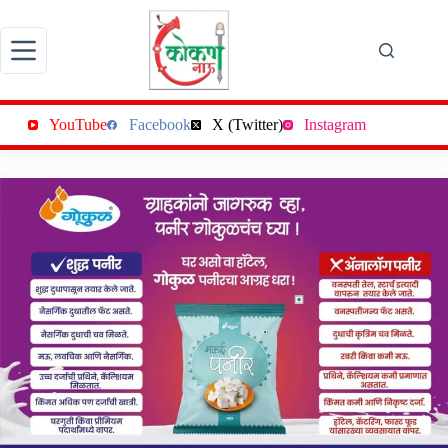
Skip
to
content
YouTube
Facebook
X (Twitter)
Instagram