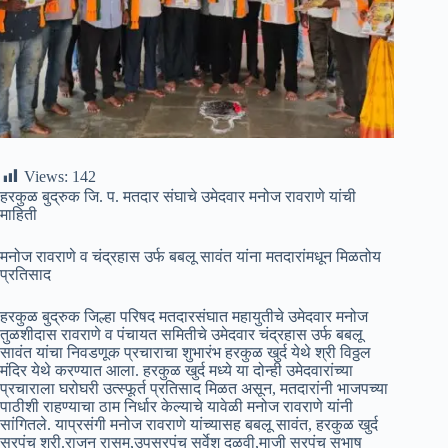
Views:
142
हरकुळ बुद्रुक जि. प. मतदार संघाचे उमेदवार मनोज रावराणे यांची
माहिती
मनोज रावराणे व चंद्रहास उर्फ बबलू सावंत यांना मतदारांमधून मिळतोय
प्रतिसाद
हरकुळ बुद्रुक जिल्हा परिषद मतदारसंघात महायुतीचे उमेदवार मनोज
तुळशीदास रावराणे व पंचायत समितीचे उमेदवार चंद्रहास उर्फ बबलू
सावंत यांचा निवडणूक प्रचाराचा शुभारंभ हरकुळ खुर्द येथे श्री विठ्ठल
मंदिर येथे करण्यात आला. हरकुळ खुर्द मध्ये या दोन्ही उमेदवारांच्या
प्रचाराला घरोघरी उत्स्फूर्त प्रतिसाद मिळत असून, मतदारांनी भाजपच्या
पाठीशी राहण्याचा ठाम निर्धार केल्याचे यावेळी मनोज रावराणे यांनी
सांगितले. याप्रसंगी मनोज रावराणे यांच्यासह बबलू सावंत, हरकुळ खुर्द
सरपंच श्री.राजन रासम,उपसरपंच सर्वेश दळवी,माजी सरपंच सुभाष