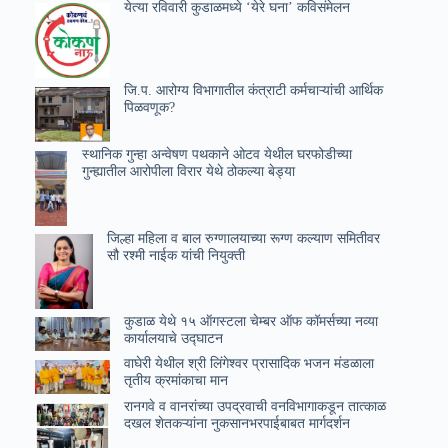
येत्या रविवारी कुडाळमध्ये ‘येरे घना’ कविसंमेलन
जि.प. आरोग्य विभागातील कंत्राटी कर्मचाऱ्यांची आर्थिक
पिळवणूक?
स्थानिक गुन्हा अन्वेषण पथकाने ओटव येथील घरफोडीच्या
गुन्ह्यातील आरोपीला विरार येथे ठोकल्या बेड्या
जिल्हा महिला व बाल रुग्णालयाच्या रूग्ण कल्याण समितीवर
सौ रश्मी नाईक यांची नियुक्ती
कुडाळ येथे १५ ऑगस्टला चेम्बर ऑफ कॉमर्सच्या नव्या
कार्यालयाचे उ‌द्घाटन
वाघेरी येथील श्री लिंगेश्वर प्रासादिक भजन मंडळाला
तृतीय क्रमांकाचा मान
रानगवे व वानरांच्या उपद्रवाची वनविभागाकडून तात्काळ
दखल शेतकऱ्यांना नुकसानभरपाईबाबत मार्गदर्शन