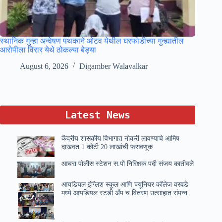
स्थानिक गुन्हा अन्वेषण पथकाने ओटव येथील घरफोडीच्या गुन्ह्यातील
आरोपीला विरार येथे ठोकल्या बेड्या
August 6, 2026
Digamber Walavalkar
Latest News
केंद्रीय शासकीय विभागात नोकरी लावण्याचे आमिष
दाखवत 1 कोटी 20 लाखांची फसवणूक
आचरा पोलीस स्टेशन स.पो निरिक्षक पदी संजय कातीवले
आयडियल इंग्लिश स्कूल आणि ज्यूनियर कॉलेज वरवडे
मध्ये आयडियल स्टडी अँप च वितरण उत्साहात संपन्न.