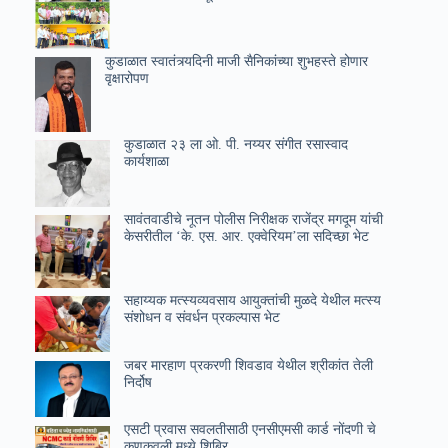
कुडाळात स्वातंत्र्यदिनी माजी सैनिकांच्या शुभहस्ते होणार
वृक्षारोपण
कुडाळात २३ ला ओ. पी. नय्यर संगीत रसास्वाद
कार्यशाळा
सावंतवाडीचे नूतन पोलीस निरीक्षक राजेंद्र मगदूम यांची
केसरीतील ‘के. एस. आर. एक्वेरियम’ला सदिच्छा भेट
सहाय्यक मत्स्यव्यवसाय आयुक्तांची मुळदे येथील मत्स्य
संशोधन व संवर्धन प्रकल्पास भेट
जबर मारहाण प्रकरणी शिवडाव येथील श्रीकांत तेली
निर्दोष
एसटी प्रवास सवलतीसाठी एनसीएमसी कार्ड नोंदणी चे
कणकवली मध्ये शिबिर