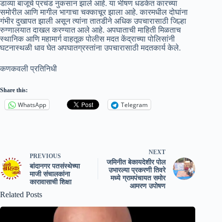
डाव्या बाजूचे प्रचंड नुकसान झाले आहे. या भीषण धडकेत कारच्या
समोरील आणि मागील भागाचा चक्काचूर झाला आहे. कारमधील दोघांना
गंभीर दुखापत झाली असून त्यांना तातडीने अधिक उपचारासाठी जिल्हा
रुग्णालयात दाखल करण्यात आले आहे. अपघाताची माहिती मिळताच
स्थानिक आणि महामार्ग वाहतूक पोलीस मदत केंद्राच्या पोलिसांनी
घटनास्थळी धाव घेत अपघातग्रस्तांना उपचारासाठी मदतकार्य केले.
कणकवली प्रतिनिधी
Share this:
WhatsApp
Telegram
NEXT
PREVIOUS
जमिनीत बेकायदेशीर पोल
बांदानगर पतसंस्थेच्या
उभारल्या प्रकरणी तिवरे
माजी संचालकांना
मध्ये ग्रामपंचायत समोर
कारावासाची शिक्षा
आमरण उपोषण
Related Posts