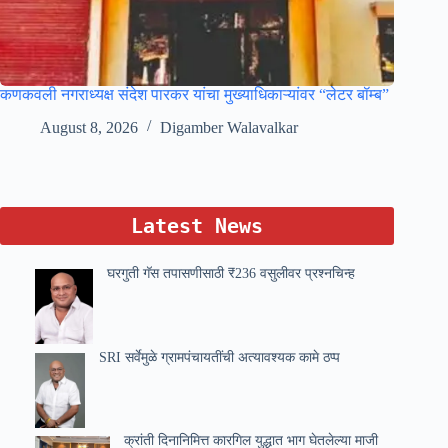
कणकवली नगराध्यक्ष संदेश पारकर यांचा मुख्याधिकाऱ्यांवर “लेटर बॉम्ब”
August 8, 2026
Digamber Walavalkar
Latest News
घरगुती गॅस तपासणीसाठी ₹236 वसुलीवर प्रश्नचिन्ह
SRI सर्वेमुळे ग्रामपंचायतींची अत्यावश्यक कामे ठप्प
क्रांती दिनानिमित्त कारगिल युद्धात भाग घेतलेल्या माजी