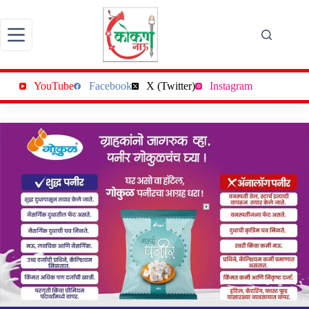
Skip
to
content
YouTube
Facebook
X (Twitter)
Instagram