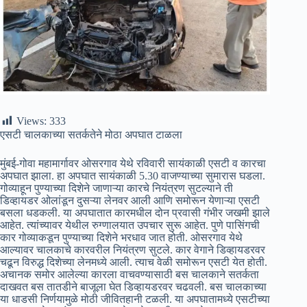
Views:
333
एसटी चालकाच्या सतर्कतेने मोठा अपघात टाळला
मुंबई-गोवा महामार्गावर ओसरगाव येथे रविवारी सायंकाळी एसटी व कारचा
अपघात झाला. हा अपघात सायंकाळी 5.30 वाजण्याच्या सुमारास घडला.
गोव्याहून पुण्याच्या दिशेने जाणाऱ्या कारचे नियंत्रण सुटल्याने ती
डिव्हायडर ओलांडून दुसऱ्या लेनवर आली आणि समोरून येणाऱ्या एसटी
बसला धडकली. या अपघातात कारमधील दोन प्रवासी गंभीर जखमी झाले
आहेत. त्यांच्यावर येथील रुग्णालयात उपचार सुरू आहेत. पुणे पासिंगची
कार गोव्याकडून पुण्याच्या दिशेने भरधाव जात होती. ओसरगाव येथे
आल्यावर चालकाचे कारवरील नियंत्रण सुटले. कार वेगाने डिव्हायडरवर
चढून विरुद्ध दिशेच्या लेनमध्ये आली. त्याच वेळी समोरून एसटी येत होती.
अचानक समोर आलेल्या कारला वाचवण्यासाठी बस चालकाने सतर्कता
दाखवत बस तातडीने बाजूला घेत डिव्हायडरवर चढवली. बस चालकाच्या
या धाडसी निर्णयामुळे मोठी जीवितहानी टळली. या अपघातामध्ये एसटीच्या