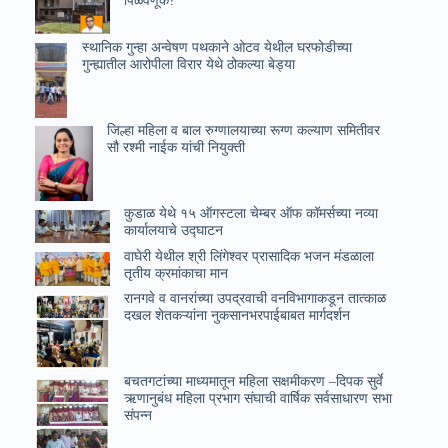
स्थानिक गुन्हा अन्वेषण पथकाने ओटव येथील घरफोडीच्या
गुन्ह्यातील आरोपीला विरार येथे ठोकल्या बेड्या
जिल्हा महिला व बाल रुग्णालयाच्या रूग्ण कल्याण समितीवर
सौ रश्मी नाईक यांची नियुक्ती
कुडाळ येथे १५ ऑगस्टला चेम्बर ऑफ कॉमर्सच्या नव्या
कार्यालयाचे उ‌द्घाटन
वाघेरी येथील श्री लिंगेश्वर प्रासादिक भजन मंडळाला
तृतीय क्रमांकाचा मान
रानगवे व वानरांच्या उपद्रवाची वनविभागाकडून तात्काळ
दखल शेतकऱ्यांना नुकसानभरपाईबाबत मार्गदर्शन
बचतगटांच्या माध्यमातून महिला सक्षमीकरण –दिपक सुर्वे
ऋणानुबंध महिला प्रभाग संघाची वार्षिक सर्वसाधारण सभा
संपन्न