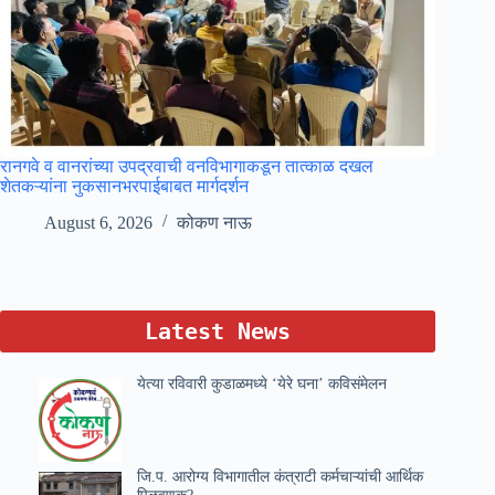
रानगवे व वानरांच्या उपद्रवाची वनविभागाकडून तात्काळ दखल
शेतकऱ्यांना नुकसानभरपाईबाबत मार्गदर्शन
August 6, 2026
कोकण नाऊ
Latest News
येत्या रविवारी कुडाळमध्ये ‘येरे घना’ कविसंमेलन
जि.प. आरोग्य विभागातील कंत्राटी कर्मचाऱ्यांची आर्थिक
पिळवणूक?