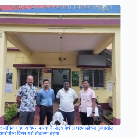
स्थानिक गुन्हा अन्वेषण पथकाने ओटव येथील घरफोडीच्या गुन्ह्यातील
आरोपीला विरार येथे ठोकल्या बेड्या