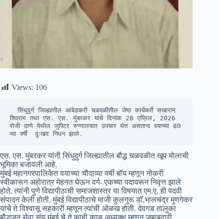
Views:
106
  सिंधुदुर्ग जिल्ह्यातील आंबेडकरी चळवळीतील जेष्ठ कार्यकर्ते सखाराम 
शिवराम तथा एस. एस. मुंबरकर यांचे दिनांक 28 एप्रिल, 2026 
रोजी ठाणे येथील जुपिटर रुग्णालयात उपचार घेत असताना वयाच्या 80 
व्या वर्षी  दुःखद निधन झाले.
एस. एस. मुंबरकर यांनी सिंधुदुर्ग जिल्ह्यातील बौद्ध चळवळीत खूप मोलाची
भूमिका बजावली आहे.
मुंबई महानगरपालिकेत वयाच्या चौदाव्या वर्षी बॉय म्हणून नोकरी
स्वीकारून अहोरात्र मेहनत घेऊन वर्ग- एकच्या पदावरून निवृत्त झाले
होते. त्यांनी पुणे विद्यापीठाची समाजशास्त्र या विषयात एम.ए. ही पदवी
संपादन केली होती. मुंबई विद्यापीठाचे माजी कुलगुरू डॉ.भालचंद्र मुणगेकर
यांचे ते विश्वासू सहकारी म्हणून त्यांची ओळख होती. देवगड तालुका
बौद्धजन सेवा संघ,मुंबई चे ते काही काळ अध्यक्क्ष म्हणून जबाबदारी