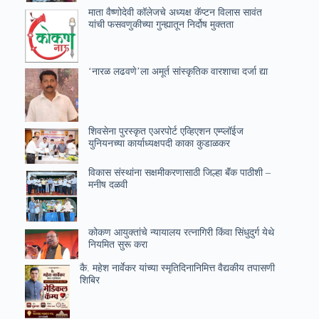
माता वैष्णोदेवी कॉलेजचे अध्यक्ष कॅप्टन विलास सावंत
यांची फसवणुकीच्या गुन्ह्यातून निर्दोष मुक्तता
‘नारळ लढवणे’ला अमूर्त सांस्कृतिक वारशाचा दर्जा द्या
शिवसेना पुरस्कृत एअरपोर्ट एव्हिएशन एम्प्लॉईज
युनियनच्या कार्याध्यक्षपदी काका कुडाळकर
विकास संस्थांना सक्षमीकरणासाठी जिल्हा बॅंक पाठीशी –
मनीष दळवी
कोकण आयुक्तांचे न्यायालय रत्नागिरी किंवा सिंधुदुर्ग येथे
नियमित सुरू करा
कै. महेश नार्वेकर यांच्या स्मृतिदिनानिमित्त वैद्यकीय तपासणी
शिबिर