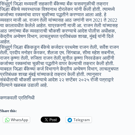
सिंधुदुर्ग जिल्हा मध्यवर्ती सहकारी बँकेच्या बँक फसवणुकीची तक्रार
जिल्हा बॅंकेचे व्यवस्थापक विश्वनाथ दोरलेकर यांनी केली होती. त्यामध्ये
कर्जाच्या रक्कमांचा वापर चुकीच्या पद्धतीने करण्यात आला आहे. हे
व्यवहार माजी आ. राजन तेली यांच्यासह आठ जणांनी सन 2021 ते 2022
या कालावधीत केलेले आहेत. याप्रकरणी माजी आ. राजन तेली यांच्यासह
आठ जणांच्या बॅंक व्यवहाराची चौकशी करण्याचे आदेश पोलीस अधीक्षक,
केंद्रीय अन्वेषण विभाग, लाचलुचपत प्रतिबंधक शाखा, मुंबई यांनी दिले
आहेत.
सिंधुदुर्ग जिल्हा बॅंकेकडुन बॅंकेचे कर्जदार प्रथमेश राजन तेली, सर्वेश राजन
तेली, प्रदीप मनोहर केरकर, शैलजा एम. सिंगबाळ, सीमा महेश सबनीस,
राजन कृष्णा तेली, रुजिता राजन तेली,सुनील कृष्णा निरवडेकर आदींनी
कर्जाच्या रक्कमांचा चुकीचा पद्धतीने वापर केल्याची तक्रार केली होती.
याबद्दल जि‌ल्हा बॅंकेच्या कर्ज विभागाने केंद्रीय अन्वेषण विभाग, लाचलुचपत
प्रतिबंधक शाखा मुंबई यांच्याकडे तक्रार केली होती. त्यानुसार
संबंधीताची चौकशी करण्याचे आदेश २२ सप्टेंबर २०२५ रोजी पत्राद्वारे
दिल्याने खळबळ उडाली आहे.
कणकवली प्रतिनिधी
Share this:
WhatsApp
Telegram