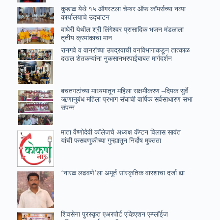
कुडाळ येथे १५ ऑगस्टला चेम्बर ऑफ कॉमर्सच्या नव्या
कार्यालयाचे उ‌द्घाटन
वाघेरी येथील श्री लिंगेश्वर प्रासादिक भजन मंडळाला
तृतीय क्रमांकाचा मान
रानगवे व वानरांच्या उपद्रवाची वनविभागाकडून तात्काळ
दखल शेतकऱ्यांना नुकसानभरपाईबाबत मार्गदर्शन
बचतगटांच्या माध्यमातून महिला सक्षमीकरण –दिपक सुर्वे
ऋणानुबंध महिला प्रभाग संघाची वार्षिक सर्वसाधारण सभा
संपन्न
माता वैष्णोदेवी कॉलेजचे अध्यक्ष कॅप्टन विलास सावंत
यांची फसवणुकीच्या गुन्ह्यातून निर्दोष मुक्तता
‘नारळ लढवणे’ला अमूर्त सांस्कृतिक वारशाचा दर्जा द्या
शिवसेना पुरस्कृत एअरपोर्ट एव्हिएशन एम्प्लॉईज