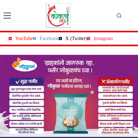
Skip
to
content
YouTube
Facebook
X (Twitter)
Instagram