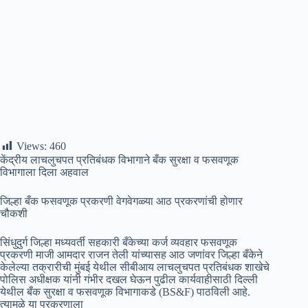
Views:
460
केंद्रीय लाचलुचपत प्रतिबंधक विभागाने बँक सुरक्षा व फसवणूक
विभागाला दिला अहवाल
जिल्हा बँक फसवणूक प्रकरणी वेगवेगळ्या आठ प्रकरणांची होणार
चौकशी
सिंधुदुर्ग जिल्हा मध्यवर्ती सहकारी बँकेच्या कर्ज व्यवहार फसवणूक
प्रकरणी माजी आमदार राजन तेली यांच्यासह आठ जणांवर जिल्हा बँकेने
केलेल्या तक्रारीची मुंबई येथील सीबीआय लाचलुचपत प्रतिबंधक शाखेचे
पोलिस अधीक्षक यांनी गंभीर दखल घेऊन पुढील कार्यवाहीसाठी दिल्ली
येथील बँक सुरक्षा व फसवणूक विभागाकडे (BS&F) पाठविली आहे.
त्यामुळे या प्रकरणाला