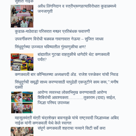
सुशांत नाईक
अवैध लिंगनिदान व स्त्रीभ्रूणहत्याविरोधात कुडाळमध्ये
जनजागृती
कुडाळ-माठेवाडा परिसरात मच्छर प्रतिबंधक फवारणी
उपवर्गीकरण विरोधी चळवळ गावागावात नेऊया – सुजित जाधव
सिंधुदुर्गच्या उज्ज्वल भविष्यातील गुंतवणुकीचा क्षण!
बांद्यातील गुटखा वाहतुकीचे धागेदोरे थेट कणकवली
पर्यंत?
कणकवली बार कौन्सिलच्या अध्यक्षपदी ॲड. राजेश परुळेकर यांची निवड
सिंधुदुर्गची समृद्धी साध्य करण्यासाठी यापुढेही एकजुटीने काम करू,”:मनीष
दळवी
आरोग्य व्यवस्था लोकाभिमुख करण्यासाठी आरोग्य
शिबिरांची आवश्यकता.……….तुकाराम (दादा) साईल,
जिल्हा परिषद उपाध्यक्ष
महसूलमंत्री मंत्री चंद्रशेखर बावनकुळे यांचे राष्ट्रवादी जिल्हाध्यक्ष अबिद
नाईक यांनी कणकवली येथे केले स्वागत
संपूर्ण कणकवली शहराचा नव्याने सिटी सर्वे करा