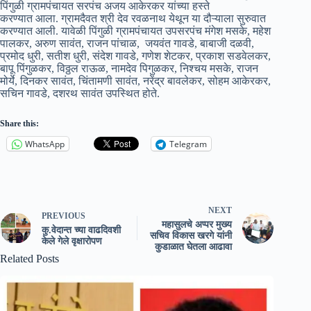
पिंगुळी ग्रामपंचायत सरपंच अजय आकेरकर यांच्या हस्ते
करण्यात आला. ग्रामदैवत श्री देव रवळनाथ येथून या दौऱ्याला सुरुवात
करण्यात आली. यावेळी पिंगुळी ग्रामपंचायत उपसरपंच मंगेश मसके, महेश
पालकर, अरुण सावंत, राजन पांचाळ, जयवंत गावडे, बाबाजी दळवी,
प्रमोद धुरी, सतीश धुरी, संदेश गावडे, गणेश शेटकर, प्रकाश सडवेलकर,
बापू पिंगुळकर, विठ्ठल राऊळ, नामदेव पिगुळकर, निश्चय मसके, राजन
मोर्ये, दिनकर सावंत, चिंतामणी सावंत, नरेंद्र बावलेकर, सोहम आकेरकर,
सचिन गावडे, दशरथ सावंत उपस्थित होते.
Share this:
WhatsApp
Telegram
NEXT
PREVIOUS
महासुलचे अप्पर मुख्य
कु.वेदान्त च्या वाढदिवशी
सचिव विकास खरगे यांनी
केले गेले वृक्षारोपण
कुडाळात घेतला आढावा
Related Posts