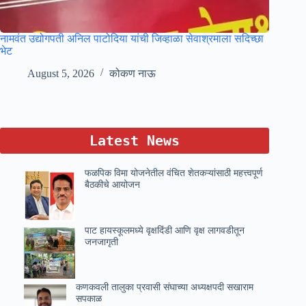
नामवंत उद्योगपती अनिल पाटोदिया यांची जिव्हाळा सेवाश्रमाला सदिच्छा
भेट
August 5, 2026
कोकण नाऊ
Latest News
फळपिक विमा योजनेतील वंचित शेतकऱ्यांसाठी महत्त्वपूर्ण
बैठकीचे आयोजन
पाट हायस्कूलमध्ये वृक्षदिंडी आणि वृक्ष लागवडीतून
जनजागृती
कणकवली तालुका प्रवासी संघाच्या अध्यक्षपदी सखाराम
सपकाळ