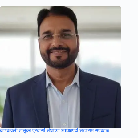
कणकवली तालुका प्रवासी संघाच्या अध्यक्षपदी सखाराम सपकाळ