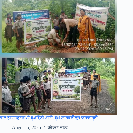
पाट हायस्कूलमध्ये वृक्षदिंडी आणि वृक्ष लागवडीतून जनजागृती
August 5, 2026
कोकण नाऊ