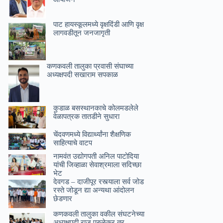
पाट हायस्कूलमध्ये वृक्षदिंडी आणि वृक्ष
लागवडीतून जनजागृती
कणकवली तालुका प्रवासी संघाच्या
अध्यक्षपदी सखाराम सपकाळ
कुडाळ बसस्थानकाचे कोलमडलेले
वेळापत्रक तातडीने सुधारा
चेंदवणमध्ये विद्यार्थ्यांना शैक्षणिक
साहित्याचे वाटप
नामवंत उद्योगपती अनिल पाटोदिया
यांची जिव्हाळा सेवाश्रमाला सदिच्छा
भेट
देवगड – दाजीपूर रस्त्याला सर्व जोड
रस्ते जोडून द्या अन्यथा आंदोलन
छेडणार
कणकवली तालुका वकील संघटनेच्या
अध्यक्षपदी राजू परुळेकर तर