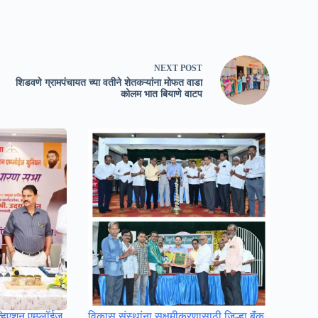
NEXT
POST
शिडवणे ग्रामपंचायत च्या वतीने शेतकऱ्यांना मोफत वाडा
कोलम भात बियाणे वाटप
्हिएशन एम्प्लॉईज
विकास संस्थांना सक्षमीकरणासाठी जिल्हा बॅंक