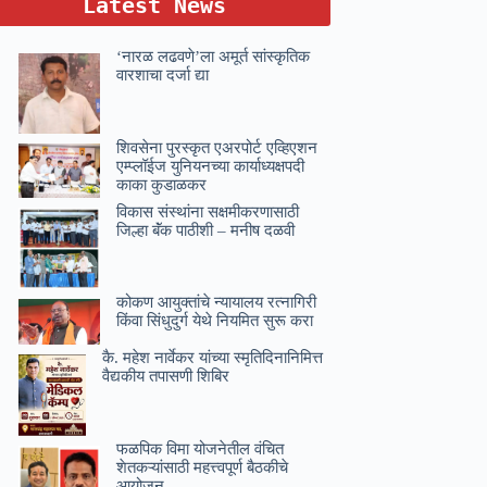
Latest News
‘नारळ लढवणे’ला अमूर्त सांस्कृतिक
वारशाचा दर्जा द्या
शिवसेना पुरस्कृत एअरपोर्ट एव्हिएशन
एम्प्लॉईज युनियनच्या कार्याध्यक्षपदी
काका कुडाळकर
विकास संस्थांना सक्षमीकरणासाठी
जिल्हा बॅंक पाठीशी – मनीष दळवी
कोकण आयुक्तांचे न्यायालय रत्नागिरी
किंवा सिंधुदुर्ग येथे नियमित सुरू करा
कै. महेश नार्वेकर यांच्या स्मृतिदिनानिमित्त
वैद्यकीय तपासणी शिबिर
फळपिक विमा योजनेतील वंचित
शेतकऱ्यांसाठी महत्त्वपूर्ण बैठकीचे
आयोजन