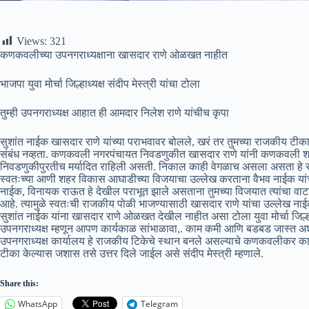
Views:
321
कणकवलीच्या उपनगराध्यक्षाना खासदार राणे ओळखत नाहीत
भाजपा युवा मोर्चा जिल्हाध्यक्ष संदीप मेस्त्री यांचा टोला
तुम्ही उपनगराध्यक्ष आहात ही आमदार निलेश राणे यांचीच कृपा
सुशांत नाईक खासदार राणे यांच्या पराभवावर बोलले, खरं तर तुमच्या राजकीय टीका ट
संबंध नव्हता. कणकवली नगरपंचायत निवडणुकीत खासदार राणे यांनी कणकवली 
निवडणुकीपुरतीच मर्यादित राहिली असती. निकाल काही वेगळाच असला असता हे सुज
स्वतःच्या आणी शहर विकास आघाडीच्या विजयाचा उल्लेख करताना वैभव नाईक यां
नाईक, विनायक राऊत हे देखील पराभूत झाले असताना तुमच्या विजयात त्यांचा वा
आहे. त्यामुळे स्वतःची राजकीय पोळी भाजण्यासाठी खासदार राणे यांचा उल्लेख नाई
सुशांत नाईक यांना खासदार राणे ओळखत देखील नाहीत असा टोला युवा मोर्चा जिल्हाध्
उपनगराध्यक्ष म्हणून आपण कार्यकाळ सांभाळावा,. काम कमी आणि बडबड जास्त 
उपनगराध्यक्ष कार्यालय हे राजकीय टिकेचे स्थान बनले असल्याचे कणकवलीकर का 
टीका केल्यास जशास तसे उत्तर दिले जाईल असे संदीप मेस्त्री म्हणाले.
Share this:
WhatsApp
Telegram