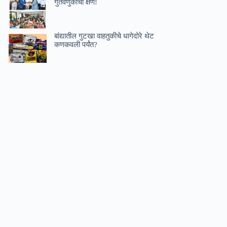
गुंतवणुकीचा क्षण!
बांद्यातील गुटखा वाहतुकीचे धागेदोरे थेट
कणकवली पर्यंत?