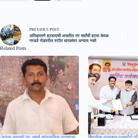
PREVIOUS
POST
अतिक्रमणे हटवायची असतील तर सर्वांची हटवा केवळ
नरडवे रोडवरील स्टॉल धारकांवर अन्याय नको
Related Posts
‘नारळ लढवणे’ला अमूर्त सांस्कृतिक वारशाचा
शिवसेना पुरस्कृत एअरपोर्ट एव