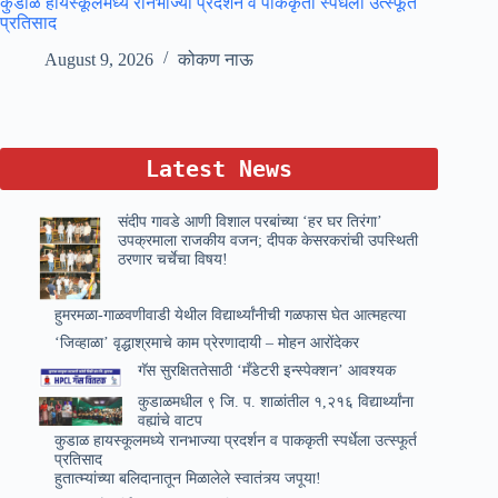
कुडाळ हायस्कूलमध्ये रानभाज्या प्रदर्शन व पाककृती स्पर्धेला उत्स्फूर्त
प्रतिसाद
August 9, 2026
कोकण नाऊ
Latest News
संदीप गावडे आणी विशाल परबांच्या ‘हर घर तिरंगा’
उपक्रमाला राजकीय वजन; दीपक केसरकरांची उपस्थिती
ठरणार चर्चेचा विषय!
हुमरमळा-गाळवणीवाडी येथील विद्यार्थ्यांनीची गळफास घेत आत्महत्या
‘जिव्हाळा’ वृद्धाश्रमाचे काम प्रेरणादायी – मोहन आरोंदेकर
गॅस सुरक्षिततेसाठी ‘मँडेटरी इन्स्पेक्शन’ आवश्यक
कुडाळमधील ९ जि. प. शाळांतील १,२१६ विद्यार्थ्यांना
वह्यांचे वाटप
कुडाळ हायस्कूलमध्ये रानभाज्या प्रदर्शन व पाककृती स्पर्धेला उत्स्फूर्त
प्रतिसाद
हुतात्म्यांच्या बलिदानातून मिळालेले स्वातंत्र्य जपूया!