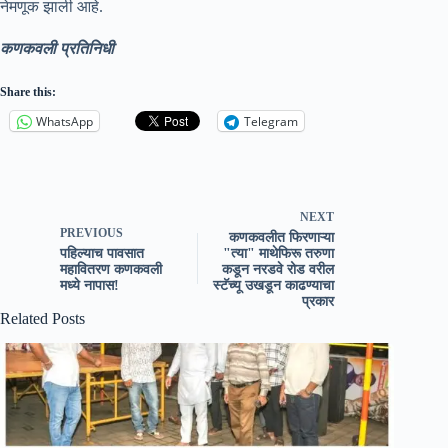
नेमणूक झाली आहे.
कणकवली प्रतिनिधी
Share this:
WhatsApp
Telegram
NEXT
PREVIOUS
कणकवलीत फिरणाऱ्या
पहिल्याच पावसात
"त्या" माथेफिरू तरुणा
महावितरण कणकवली
कडून नरडवे रोड वरील
मध्ये नापास!
स्टॅच्यू उखडून काढण्याचा
प्रकार
Related Posts