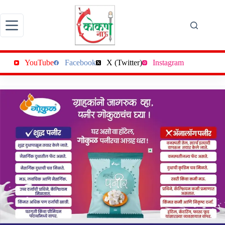
Skip
to
content
YouTube
Facebook
X (Twitter)
Instagram