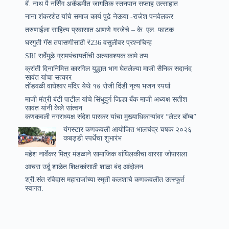
बॅ. नाथ पै नर्सिंग अकॅडमीत जागतिक स्तनपान सप्ताह उत्साहात
नाना शंकरशेठ यांचे समाज कार्य पुढे नेऊया -राजेश पनवेलकर
तरुणाईला साहित्य प्रवासात आणणे गरजेचे – के. एल. फाटक
घरगुती गॅस तपासणीसाठी ₹236 वसुलीवर प्रश्नचिन्ह
SRI सर्वेमुळे ग्रामपंचायतींची अत्यावश्यक कामे ठप्प
क्रांती दिनानिमित्त कारगिल युद्धात भाग घेतलेल्या माजी सैनिक सदानंद
सावंत यांचा सत्कार
तोंडवळी वाघेश्वर मंदिर येथे १७ रोजी दिंडी नृत्य भजन स्पर्धा
माजी मंत्री बंटी पाटील यांचे सिंधुदुर्ग जिल्हा बँक माजी अध्यक्ष सतीश
सावंत यांनी केले सांत्वन
कणकवली नगराध्यक्ष संदेश पारकर यांचा मुख्याधिकाऱ्यांवर “लेटर बॉम्ब”
यंगस्टार कणकवली आयोजित भालचंद्र चषक २०२६
कबड्डी स्पर्धेचा शुभारंभ
महेश नार्वेकर मित्र मंडळाने सामाजिक बांधिलकीचा वारसा जोपासला
आचरा उर्दू शाळेत शिक्षकांसाठी शाळा बंद आंदोलन
श्री.संत रविदास महाराजांच्या स्मृती कलशाचे कणकवलीत उत्स्फूर्त
स्वागत.