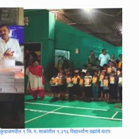
कुडाळमधील ९ जि. प. शाळांतील १,२१६ विद्यार्थ्यांना वह्यांचे वाटप