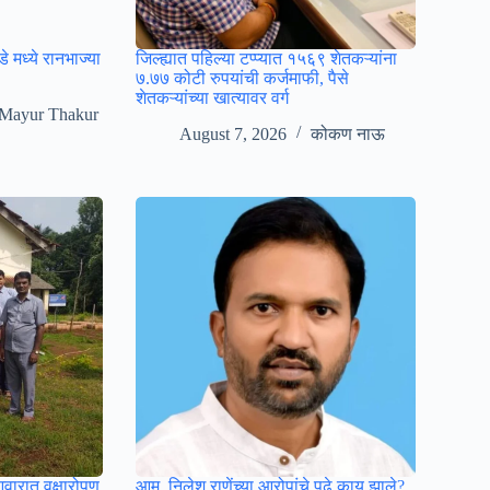
 मध्ये रानभाज्या
जिल्ह्यात पहिल्या टप्प्यात १५६९ शेतकऱ्यांना
७.७७ कोटी रुपयांची कर्जमाफी, पैसे
शेतकऱ्यांच्या खात्यावर वर्ग
Mayur Thakur
August 7, 2026
कोकण नाऊ
आवारात वृक्षारोपण
आम. निलेश राणेंच्या आरोपांचे पुढे काय झाले?