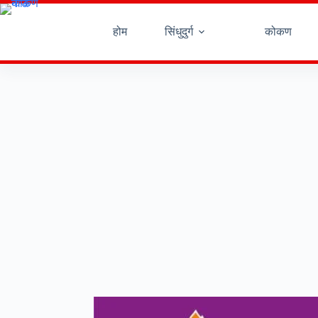
Skip
to
content
होम
सिंधुदुर्ग
कोकण