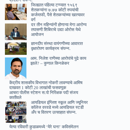
जिल्ह्यात पहिल्या टप्प्यात १५६९
शेतकऱ्यांना ७.७७ कोटी रुपयांची
कर्जमाफी, पैसे शेतकऱ्यांच्या खात्यावर
वर्ग
दर तीन महिन्यांनी होणाऱ्या मेगा आरोग्य
तपासणी शिबिराचे उद्या ओरोस येथे
आयोजन
ज्ञानदीप संस्था वायंगणीच्या आवारात
वृक्षारोपण कार्यक्रम संपन्न.
आम. निलेश राणेंच्या आरोपांचे पुढे काय
झाले? – कुणाल किनळेकर
केंद्रीय शासकीय विभागात नोकरी लावण्याचे आमिष
दाखवत 1 कोटी 20 लाखांची फसवणूक
आचरा पोलीस स्टेशन स.पो निरिक्षक पदी संजय
कातीवले
आयडियल इंग्लिश स्कूल आणि ज्यूनियर
कॉलेज वरवडे मध्ये आयडियल स्टडी
अँप च वितरण उत्साहात संपन्न.
येत्या रविवारी कुडाळमध्ये ‘येरे घना’ कविसंमेलन