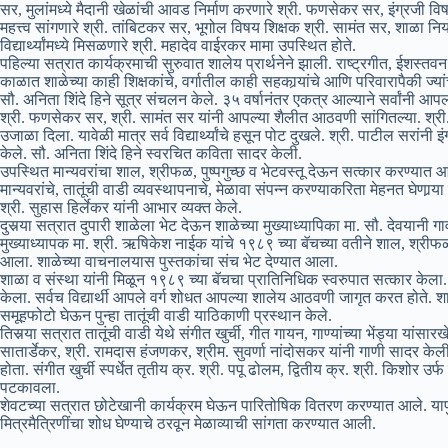
सर, मुलांमध्ये मैदानी खेळांची आवड निर्माण करणारे श्री. फणसेकर सर, इंग्रजी वि
महत्त्व सांगणारे श्री. तांबिटकर सर, भूगोल विषय शिक्षक श्री. सामंत सर, शाळा न
विद्यार्थ्यांमध्ये मिसळणारे श्री. महादेव वाईरकर मामा उपस्थित होते.
पहिल्या सत्रात कार्यक्रमाची सुरुवात शालेय प्रार्थनेने झाली. राष्ट्रगीत, ईशस्
काळात शाळेच्या काही शिक्षकांचे, वर्गातील काही सहकार्‍यांचे आणि परिवारापैकी ज्यां
सौ. अनिता शिंदे हिने सूत्र संचलन केले. ३५ वर्षानंतर एकत्र आल्याने सर्वांनी आ
श्री. फणसेकर सर, श्री. सामंत सर यांनी आपल्या शैलीत आठवणी सांगितल्या. श्र
उजाळा दिला. यावेळी मात्र सर्व विद्यार्थ्यांचे हसून पोट दुखले. श्री. पाटील सरा
केले. सौ. अनिता शिंदे हिने स्वरचित कविता सादर केली.
उपस्थित मान्यवरांचा शाल, श्रीफळ, पुष्पगुच्छ व भेटवस्तू देऊन सत्कार करण्यात आ
मान्यवरांचे, तातूंची वाडी व्यवस्थापनाचे, मेळावा संपन्न करण्याकरिता मेहनत घेणार्‍या 
श्री. सुहास हिर्लेकर यांनी आभार व्यक्त केले.
दुसर्‍या सत्रात दुपारी शाळेला भेट देऊन शाळेच्या मुख्याध्यापिका मा. सौ. देवयानी ग
मुख्याध्यापक मा. श्री. ऋषिकेश नाईक यांचे १९८९ च्या बॅचच्या वतीने शाल, श्रीफळ 
आला. शाळेच्या वाचनालयास पुस्तकांचा संच भेट देण्यात आला.
शाळा व संस्था यांनी मिळून १९८९ च्या बॅचचा प्रातिनिधिक स्वरुपात सत्कार केला. या
केला. सर्वच विद्यार्थी आपले वर्ग शोधत आपल्या शालेय आठवणी जागृत करत होते. शा
समूहफोटो घेऊन पुन्हा तातूंची वाडी याठिकाणी प्रस्थान केले.
तिसर्‍या सत्रात तातूंची वाडी येथे संगीत खुर्ची, गीत गायन, गाण्यांच्या भेंड्या यांस
सातार्डेकर, श्री. रामदास हंजणकर, श्रीम. सुवर्णा नांदोसकर यांनी गाणी सादर केली.
होता. संगीत खुर्ची स्पर्धेत तृतीय क्र. श्री. पपू ढोलम, द्वितीय क्र. श्री. किशोर
पटकावला.
शेवटच्या सत्रात छोटेखानी कार्यक्रम घेऊन पारितोषिक वितरण करण्यात आले. यापु
मित्रमैत्रिणींचा शोध घेण्याचे ठरवून मेळाव्याची सांगता करण्यात आली.