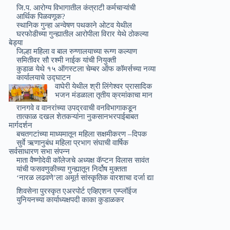
जि.प. आरोग्य विभागातील कंत्राटी कर्मचाऱ्यांची
आर्थिक पिळवणूक?
स्थानिक गुन्हा अन्वेषण पथकाने ओटव येथील
घरफोडीच्या गुन्ह्यातील आरोपीला विरार येथे ठोकल्या
बेड्या
जिल्हा महिला व बाल रुग्णालयाच्या रूग्ण कल्याण
समितीवर सौ रश्मी नाईक यांची नियुक्ती
कुडाळ येथे १५ ऑगस्टला चेम्बर ऑफ कॉमर्सच्या नव्या
कार्यालयाचे उ‌द्घाटन
वाघेरी येथील श्री लिंगेश्वर प्रासादिक
भजन मंडळाला तृतीय क्रमांकाचा मान
रानगवे व वानरांच्या उपद्रवाची वनविभागाकडून
तात्काळ दखल शेतकऱ्यांना नुकसानभरपाईबाबत
मार्गदर्शन
बचतगटांच्या माध्यमातून महिला सक्षमीकरण –दिपक
सुर्वे ऋणानुबंध महिला प्रभाग संघाची वार्षिक
सर्वसाधारण सभा संपन्न
माता वैष्णोदेवी कॉलेजचे अध्यक्ष कॅप्टन विलास सावंत
यांची फसवणुकीच्या गुन्ह्यातून निर्दोष मुक्तता
‘नारळ लढवणे’ला अमूर्त सांस्कृतिक वारशाचा दर्जा द्या
शिवसेना पुरस्कृत एअरपोर्ट एव्हिएशन एम्प्लॉईज
युनियनच्या कार्याध्यक्षपदी काका कुडाळकर