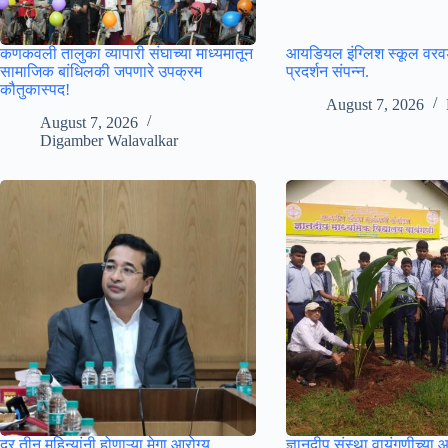
कणकवली तालुका व्यापारी संघाच्या माध्यमातून
आयडियल इंग्लिश स्कूल वरवडे
सामाजिक बांधिलकी जपणारे उपक्रम
प्रदर्शन संपन्न.
कौतुकास्पद!
August 7, 2026
August 7, 2026
Digamber Walavalkar
दर तीन महिन्यांनी होणाऱ्या मेगा आरोग्य
ज्ञानदीप संस्था वायंगणीच्या 