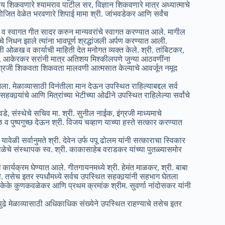
षय शिकवणारे श्यामराव पाटील सर, विज्ञान शिकवणारे मात्र अध्यात्माचे
ियोजित वेळेत भरवणारे शिपाई मामा श्री. जांभवडेकर आणि सर्वंच
तवन व स्वागत गीत सादर करुन मान्यवरांचे स्वागत करण्यात आले. मागील
चे निधन झाले त्यांना भावपूर्ण श्रद्धांजली अर्पण करण्यात आली.
पली ओळख व कार्याची माहिती देत मनोगत व्यक्त केले. श्री. तांबिटकर,
ी. आकेरकर सरांनी मात्र अतिशय मिश्कीलपणे जुन्या आठवणींना
ंनी इंग्रजी शिकवता शिकवता मालवणी आत्मसात केल्याचे आवर्जून नमूद
ला. मेळाव्यासाठी विनंतीला मान देऊन उपस्थित राहिल्याबद्दल सर्व
सहकार्‍यांचे आणि मित्रांच्या भेटीच्या ओढीने उपस्थित राहिलेल्या सर्वांचे
ावडे, संस्थेचे सचिव मा. श्री. सुनील नाईक, इंग्रजी माध्यमाचे
व पुष्पगुच्छ देऊन श्री. विजय चव्हाण याच्या हस्ते सत्कार करण्यात
वेळी सर्वानुमते श्री. देवेन उर्फ पपू ढोलम यांनी सत्काराचा स्विकार
ळेचे संस्थापक स्व. श्री. काकासाहेब वराडकर यांच्या पुतळ्यासमोर
ारखे कार्यक्रम घेण्यात आले. गीतगायनमध्ये श्री. हेमंत माळकर, श्री. बाबा
 तसेच इतर स्पर्धांमध्ये सर्वच उपस्थित सहकार्‍यांनी सहभाग घेतला
 उर्फ केके कुणकवळेकर आणि प्रथम क्रमांक श्रीम. सुवर्णा नांदोसकर यांनी
ढे मेळाव्यासाठी अधिकाधिक संख्येने उपस्थित राहण्याचे तसेच इतर