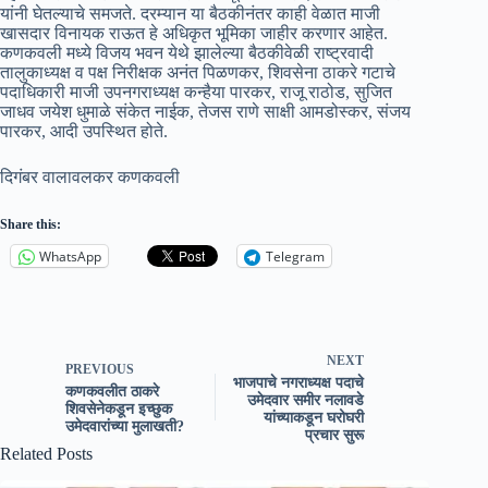
यांनी घेतल्याचे समजते. दरम्यान या बैठकीनंतर काही वेळात माजी
खासदार विनायक राऊत हे अधिकृत भूमिका जाहीर करणार आहेत.
कणकवली मध्ये विजय भवन येथे झालेल्या बैठकीवेळी राष्ट्रवादी
तालुकाध्यक्ष व पक्ष निरीक्षक अनंत पिळणकर, शिवसेना ठाकरे गटाचे
पदाधिकारी माजी उपनगराध्यक्ष कन्हैया पारकर, राजू राठोड, सुजित
जाधव जयेश धुमाळे संकेत नाईक, तेजस राणे साक्षी आमडोस्कर, संजय
पारकर, आदी उपस्थित होते.
दिगंबर वालावलकर कणकवली
Share this:
WhatsApp
Telegram
NEXT
PREVIOUS
भाजपाचे नगराध्यक्ष पदाचे
कणकवलीत ठाकरे
उमेदवार समीर नलावडे
शिवसेनेकडून इच्छुक
यांच्याकडून घरोघरी
उमेदवारांच्या मुलाखती?
प्रचार सुरू
Related Posts