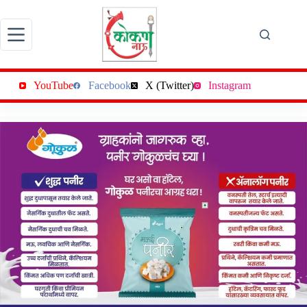
Skip
to
content
YouTube
Facebook
X (Twitter)
Instagram