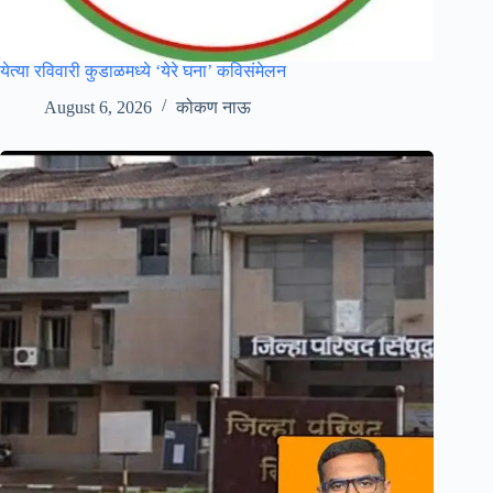
येत्या रविवारी कुडाळमध्ये ‘येरे घना’ कविसंमेलन
August 6, 2026
कोकण नाऊ