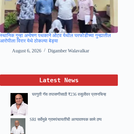
स्थानिक गुन्हा अन्वेषण पथकाने ओटव येथील घरफोडीच्या गुन्ह्यातील
आरोपीला विरार येथे ठोकल्या बेड्या
August 6, 2026
Digamber Walavalkar
Latest News
घरगुती गॅस तपासणीसाठी ₹236 वसुलीवर प्रश्नचिन्ह
SRI सर्वेमुळे ग्रामपंचायतींची अत्यावश्यक कामे ठप्प