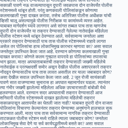
याबाबतची तक्रार देण्यासाठी ही नातेवाईक महिला आज शनिवारी
सकाळी पावणे नऊ वाजल्यापासून दुपारी जवळपास दोन वाजेपर्यंत पोलीस
स्टेशनमध्ये थांबून होती. परंतु कणकवली पोलिसांकडून कोणत्या
कलमाखाली गुन्हा दाखल करावा, तसेच अतिरिक्त पोलीस अधीक्षक यांची
व्हिसी चालू असल्यामुळे पोलीस निरीक्षक या कामांमध्ये व्यस्त आहेत.
याबाबत मार्गदर्शन घ्यावे लागणार असे सांगत तब्बल पाच तास म्हणजेच
दुपारी दोन वाजेपर्यंत या तक्रार देण्यासाठी गेलेल्या नातेवाईक महिलेला
पोलीस स्टेशन मध्ये थांबून ठेवण्यात आले. सर्वसामान्य जनतेला अशा
प्रकारे तक्रार देण्यासाठी पाच तास पोलीस स्टेशनमध्ये राहावे लागत
असेल तर पोलिसांचा हाच लोकाभिमुख कारभार म्हणावा का? असा सवाल
जनतेतून उपस्थित केला जात आहे. दरम्यान कोणत्या कलमाखाली गुन्हा
दाखल करावा? कोणते कलम गुन्ह्यात वापरावे हा पोलिसांच्या तपासाचा
भाग झाला. मात्र अपघाताबाबतची तक्रार देण्यासाठी जखमी महिलेचे
नातेवाईक व प्रत्यक्षदर्शी समोर असून देखील पोलीस अशाप्रकारे तक्रार
नोंदवून घेण्यासाठीच पाच तास लावत असतील तर याला जबाबदार कोण?
असा देखील सवाल उपस्थित केला जात आहे. 2 जून रोजी सायंकाळी
पावणे सात वाजण्याच्या सुमारास हा अपघात महामार्गावर घडला. त्यानंतर
त्या गंभीर जखमी झालेल्या महिलेला अधिक उपचारासाठी बांबोळी येथे
हलवण्यात आले. दरम्यान सदर अपघाताची तक्रार देण्यासाठी आज
शनिवारी पोलीस स्टेशनमध्ये दाखल झालेल्या महिलेची तक्रार
सकाळपासून आतापर्यंत का घेतली जात नाही? याबाबत दुपारी दोन वाजता
पोलिसांना विचारणा केल्यानंतर तक्रार घेण्याच्या अनुषंगाने हालचाल सुरू
करण्यात आली. मात्र पाच तास सर्वसामान्य नागरिक तक्रार देण्यासाठी
ताटकळत पोलीस स्टेशन मध्ये राहिले त्याला जबाबदार कोण? जनतेला
लोकाभिमुख सेवा देणे या सर्व कार्यपद्धतीमध्ये बसते का? असा सवाल