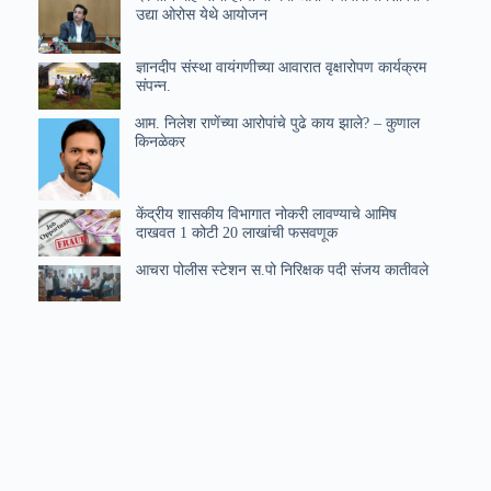
उद्या ओरोस येथे आयोजन
ज्ञानदीप संस्था वायंगणीच्या आवारात वृक्षारोपण कार्यक्रम
संपन्न.
आम. निलेश राणेंच्या आरोपांचे पुढे काय झाले? – कुणाल
किनळेकर
केंद्रीय शासकीय विभागात नोकरी लावण्याचे आमिष
दाखवत 1 कोटी 20 लाखांची फसवणूक
आचरा पोलीस स्टेशन स.पो निरिक्षक पदी संजय कातीवले
आयडियल इंग्लिश स्कूल आणि ज्यूनियर कॉलेज वरवडे
मध्ये आयडियल स्टडी अँप च वितरण उत्साहात संपन्न.
येत्या रविवारी कुडाळमध्ये ‘येरे घना’ कविसंमेलन