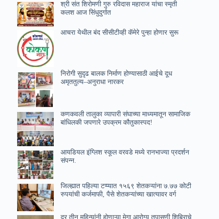
श्री संत शिरोमणी गुरु रविदास महाराज यांचा स्मृती
कलश आज सिंधुदुर्गात
आचरा येथील बंद सीसीटीव्ही कॅमेरे पुन्हा होणार सुरू
निरोगी सुदृढ बालक निर्माण होण्यासाठी आईचे दूध
अमृततुल्य–अनुराधा नारकर
कणकवली तालुका व्यापारी संघाच्या माध्यमातून सामाजिक
बांधिलकी जपणारे उपक्रम कौतुकास्पद!
आयडियल इंग्लिश स्कूल वरवडे मध्ये रानभाज्या प्रदर्शन
संपन्न.
जिल्ह्यात पहिल्या टप्प्यात १५६९ शेतकऱ्यांना ७.७७ कोटी
रुपयांची कर्जमाफी, पैसे शेतकऱ्यांच्या खात्यावर वर्ग
दर तीन महिन्यांनी होणाऱ्या मेगा आरोग्य तपासणी शिबिराचे