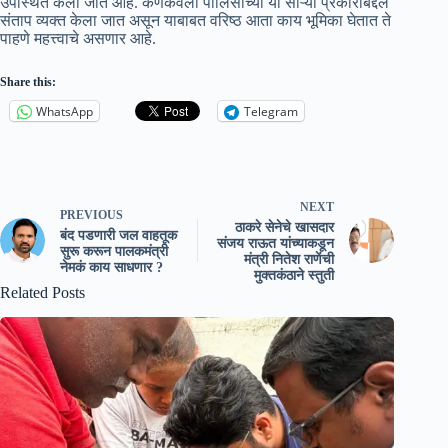
उपस्थित केला जात आहे. कणकवली पोलिसांच्या या साऱ्या प्रकाराबद्दल
संताप व्यक्त केला जात असून याबाबत वरिष्ठ आता काय भूमिका घेतात ते
पाहणे महत्त्वाचे असणार आहे.
Share this:
WhatsApp
Telegram
NEXT
PREVIOUS
ठाकरे सेनेचे खासदार
बंद पडणारी जल वाहतूक
संजय राऊत यांच्याकडून
सुरू करून पालकमंत्री
मंत्री नितेश राणेंची
नेमकं काय साधणार ?
मुक्तकंठाने स्तुती
Related Posts