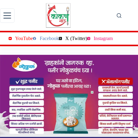
Skip
to
content
YouTube
Facebook
X (Twitter)
Instagram