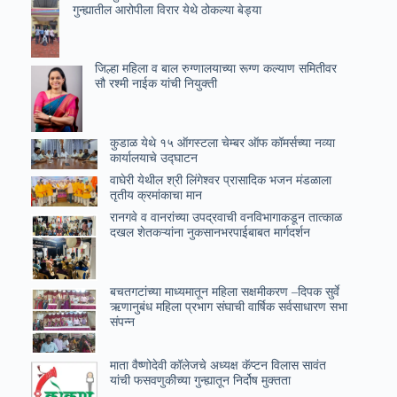
गुन्ह्यातील आरोपीला विरार येथे ठोकल्या बेड्या
जिल्हा महिला व बाल रुग्णालयाच्या रूग्ण कल्याण समितीवर
सौ रश्मी नाईक यांची नियुक्ती
कुडाळ येथे १५ ऑगस्टला चेम्बर ऑफ कॉमर्सच्या नव्या
कार्यालयाचे उ‌द्घाटन
वाघेरी येथील श्री लिंगेश्वर प्रासादिक भजन मंडळाला
तृतीय क्रमांकाचा मान
रानगवे व वानरांच्या उपद्रवाची वनविभागाकडून तात्काळ
दखल शेतकऱ्यांना नुकसानभरपाईबाबत मार्गदर्शन
बचतगटांच्या माध्यमातून महिला सक्षमीकरण –दिपक सुर्वे
ऋणानुबंध महिला प्रभाग संघाची वार्षिक सर्वसाधारण सभा
संपन्न
माता वैष्णोदेवी कॉलेजचे अध्यक्ष कॅप्टन विलास सावंत
यांची फसवणुकीच्या गुन्ह्यातून निर्दोष मुक्तता