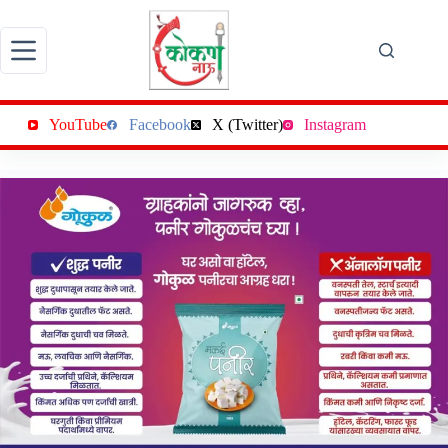
Skip
to
content
YouTube
Facebook
X (Twitter)
Instagram