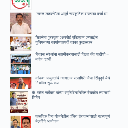
‘नारळ लढवणे’ला अमूर्त सांस्कृतिक वारशाचा दर्जा द्या
शिवसेना पुरस्कृत एअरपोर्ट एव्हिएशन एम्प्लॉईज
युनियनच्या कार्याध्यक्षपदी काका कुडाळकर
विकास संस्थांना सक्षमीकरणासाठी जिल्हा बॅंक पाठीशी –
मनीष दळवी
कोकण आयुक्तांचे न्यायालय रत्नागिरी किंवा सिंधुदुर्ग येथे
नियमित सुरू करा
कै. महेश नार्वेकर यांच्या स्मृतिदिनानिमित्त वैद्यकीय तपासणी
शिबिर
फळपिक विमा योजनेतील वंचित शेतकऱ्यांसाठी महत्त्वपूर्ण
बैठकीचे आयोजन