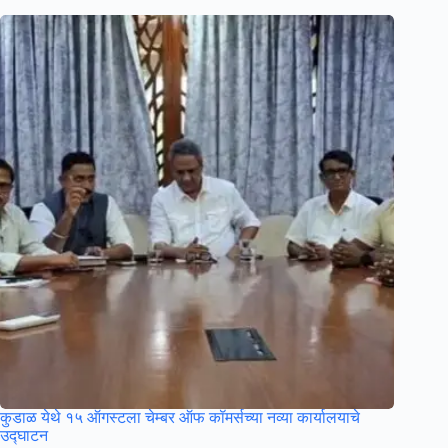
कुडाळ येथे १५ ऑगस्टला चेम्बर ऑफ कॉमर्सच्या नव्या कार्यालयाचे
उ‌द्घाटन