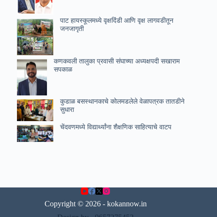
पाट हायस्कूलमध्ये वृक्षदिंडी आणि वृक्ष लागवडीतून
जनजागृती
कणकवली तालुका प्रवासी संघाच्या अध्यक्षपदी सखाराम
सपकाळ
कुडाळ बसस्थानकाचे कोलमडलेले वेळापत्रक तातडीने
सुधारा
चेंदवणमध्ये विद्यार्थ्यांना शैक्षणिक साहित्याचे वाटप
Copyright © 2026 - kokannow.in