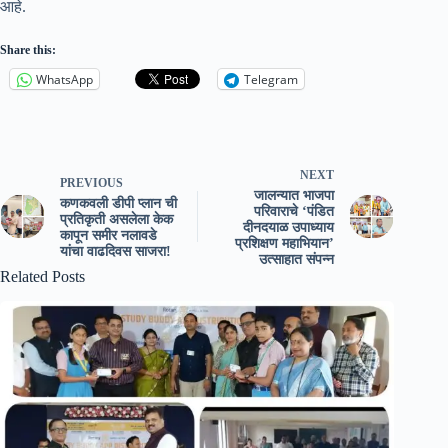
आहे.
Share this:
WhatsApp
Telegram
NEXT
PREVIOUS
जालन्यात भाजपा
कणकवली डीपी प्लान ची
परिवाराचे ‘पंडित
प्रतिकृती असलेला केक
दीनदयाळ उपाध्याय
कापून समीर नलावडे
प्रशिक्षण महाभियान’
यांचा वाढदिवस साजरा!
उत्साहात संपन्न
Related Posts