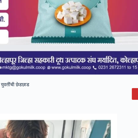
युवतींची छेडछाड