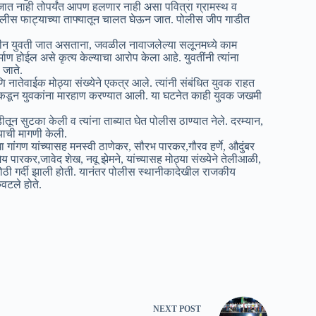
 जात नाही तोपर्यंत आपण हलणार नाही असा पवित्रा ग्रामस्थ व
त पोलीस फाट्याच्या ताफ्यातून चालत घेऊन जात. पोलीस जीप गाडीत
वयीन युवती जात असताना, जवळील नावाजलेल्या सलूनमध्ये काम
्माण होईल असे कृत्य केल्याचा आरोप केला आहे. युवतींनी त्यांना
 जाते.
 नातेवाईक मोठ्या संख्येने एकत्र आले. त्यांनी संबंधित युवक राहत
वाकडून युवकांना मारहाण करण्यात आली. या घटनेत काही युवक जखमी
न सुटका केली व त्यांना ताब्यात घेत पोलीस ठाण्यात नेले. दरम्यान,
्याची मागणी केली.
गांगण यांच्यासह मनस्वी ठाणेकर, सौरभ पारकर,गौरव हर्णे, औदुंबर
ारकर,जावेद शेख, नवू झेमने, यांच्यासह मोठ्या संख्येने तेलीआळी,
 मोठी गर्दी झाली होती. यानंतर पोलीस स्थानीकादेखील राजकीय
वटले होते.
NEXT
POST