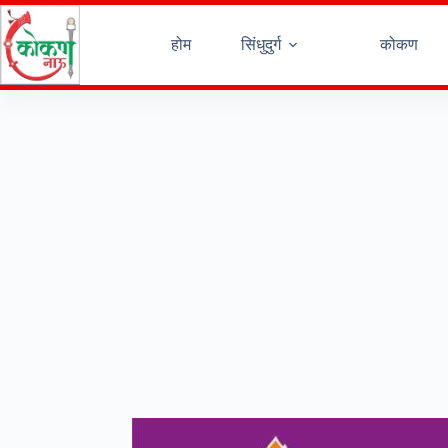
Skip
to
content
होम
सिंधुदुर्ग
कोकण