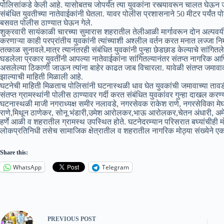
पोलिसांकडे केली आहे. यासोबतच जोपर्यंत त्या युवकांना रस्त्यावरून चालत घेऊन
संबंधित युवतीच्या नातेवाईकांनी घेतला. यावर पोलीस प्रशासनाने 50 मीटर पर्यं
बसवत पोलीस ठाण्यात घेऊन गेले.
शुक्रवारी सायंकाळी चारच्या सुमारास शहरातील तेलीआळी मार्गावरून दोन अल्प
करणाऱ्या काही परप्रांतीय युवकांनी त्यांच्याशी अश्लील वर्तन करत मनात लज्जा निर
तत्काळ सुनावले.मात्र त्यानंतरही संबंधित युवकांनी पुन्हा छेडछाड केल्याचे सांगितले
घडलेला प्रकार युवतींनी आपल्या नातेवाईकांना सांगितल्यानंतर संतप्त नागरिक आणि
असलेल्या ठिकाणी जाऊन त्यांना बाहेर काढत जाब विचारला. यावेळी संतप्त जमा
झाल्याची माहिती मिळाली आहे.
घटनेची माहिती मिळताच पोलिसांनी घटनास्थळी धाव घेत युवकांची जमावाच्या तावडीतू
संतप्त ग्रामस्थांनी पोलीस ठाण्यावर गर्दी करत संबंधित युवकांवर गुन्हा दाखल करण
घटनास्थळी माजी नगराध्यक्ष समीर नलावडे, नगरसेवक राकेश राणे, नगरसेविका मेघा 
राणे,मिथून ठाणेकर, सोनू भंडारी,उमेश आरोलकर,भाऊ आरोलकर,चेतन अंधारी, अमेय प
हर्णे आळी व शहरातील ग्रामस्थ उपस्थित होते. घटनेदरम्यान परिसरात बघ्यांचीही
लोकप्रतिनिधी तसेच सामाजिक क्षेत्रातील व शहरातील नागरिक मोठ्या संख्येने एक
Share this:
WhatsApp
Telegram
PREVIOUS
POST