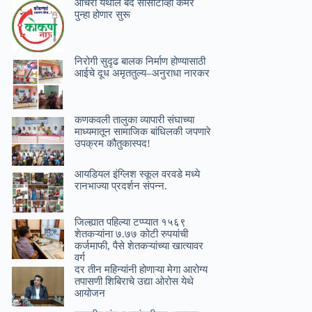
आचरा येथील बंद सीसीटीव्ही कॅमेरे
पुन्हा होणार सुरू
निरोगी सुदृढ बालक निर्माण होण्यासाठी
आईचे दूध अमृततुल्य–अनुराधा नारकर
कणकवली तालुका व्यापारी संघाच्या
माध्यमातून सामाजिक बांधिलकी जपणारे
उपक्रम कौतुकास्पद!
आयडियल इंग्लिश स्कूल वरवडे मध्ये
रानभाज्या प्रदर्शन संपन्न.
जिल्ह्यात पहिल्या टप्प्यात १५६९
शेतकऱ्यांना ७.७७ कोटी रुपयांची
कर्जमाफी, पैसे शेतकऱ्यांच्या खात्यावर
वर्ग
दर तीन महिन्यांनी होणाऱ्या मेगा आरोग्य
तपासणी शिबिराचे उद्या ओरोस येथे
आयोजन