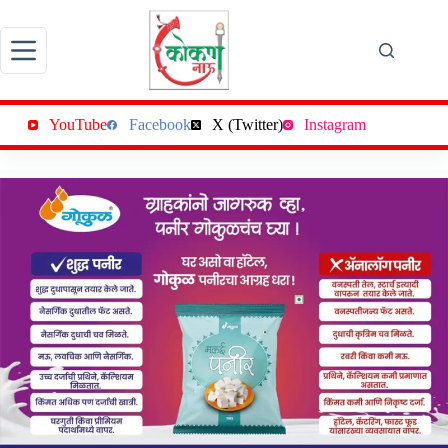
Skip
to
content
YouTube
Facebook
X (Twitter)
Instagram