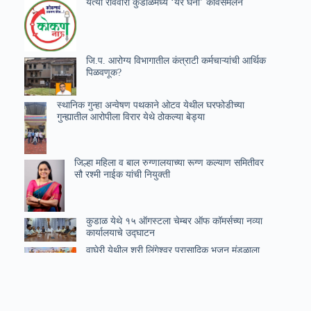
येत्या रविवारी कुडाळमध्ये ‘येरे घना’ कविसंमेलन
जि.प. आरोग्य विभागातील कंत्राटी कर्मचाऱ्यांची आर्थिक
पिळवणूक?
स्थानिक गुन्हा अन्वेषण पथकाने ओटव येथील घरफोडीच्या
गुन्ह्यातील आरोपीला विरार येथे ठोकल्या बेड्या
जिल्हा महिला व बाल रुग्णालयाच्या रूग्ण कल्याण समितीवर
सौ रश्मी नाईक यांची नियुक्ती
कुडाळ येथे १५ ऑगस्टला चेम्बर ऑफ कॉमर्सच्या नव्या
कार्यालयाचे उ‌द्घाटन
वाघेरी येथील श्री लिंगेश्वर प्रासादिक भजन मंडळाला
तृतीय क्रमांकाचा मान
रानगवे व वानरांच्या उपद्रवाची वनविभागाकडून तात्काळ
दखल शेतकऱ्यांना नुकसानभरपाईबाबत मार्गदर्शन