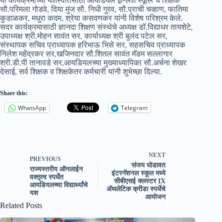
या कार्यक्रमाच्या यशस्वीतेसाठी आयडियल इंग्लिश स्कूल चे शिक्षक
सौ.परिमला गोडवे, दिया मुंज सौ. निधी गुरव, सौ.प्राची चव्हाण, फातिमा
कुडाळकर, मधुरा कदम, श्रेया कसवणकर यांनी विशेष परिश्रम केले.
सदर कार्यक्रमासाठी ज्ञानदा शिक्षण संस्थेचे अध्यक्ष डॉ.विद्याधर तायशेटे,
उपाध्यक्ष श्री.मोहन सावंत सर, कार्याध्यक्ष श्री बुलंद पटेल सर,
संस्थापक सचिव प्राध्यापक हरिभाऊ भिसे सर, सहसचिव प्राध्यापक
निलेश महेंद्रकर सर,खजिनदार सौ.शितल सावंत मॅडम सल्लागार
श्री.डी.पी तानावडे सर,आयडियलच्या मुख्याध्यापिका सौ.अर्चना शेखर
देसाई, सर्व शिक्षक व शिक्षकेतर कर्मचारी यांनी शुभेच्छा दिल्या.
Share this:
WhatsApp
Telegram
NEXT
PREVIOUS
संजय घोडावत
राज्यस्तरीय ऑनलाईन
इंटरनॅशनल स्कूल मध्ये
वक्तृत्व स्पर्धेत
सीबीएसई क्लस्टर IX
आयडियलच्या विद्यार्थ्यांचे
ॲथलेटिक क्रीडा स्पर्धेचे
यश
आयोजन
Related Posts