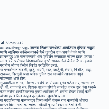
Views:
417
कणकवली/मयूर ठाकूर
ज्ञानदा शिक्षण संस्थेच्या आयडियल इंग्लिश स्कूल
आणि ज्यूनिअर कॉलेज वरवडे येथे नुकतेच
एक आगळे वेगळे आणि
ज्ञानसमृद्ध असं रानभाज्यांचे भव्य प्रदर्शन उत्साहात संपन्न झालं. इयत्ता 1
ली ते 3 री पर्यंतच्या विध्यार्थ्यांच्या हस्ते साकारलेले जैविक वैभव म्हणजे
ग्रामीण जीवन शैलीचे जिवंत प्रतिबिंब ठरले.
या प्रदर्शनात तांदली, कुर्डू, भारंगी, माठ, कार्टूली, शेवगा, चिंचीड, अळू,
टाकळा, निरगुडी अशा अनेक दुर्मिळ रान भाज्यांचे आकर्षक नमुने
मांडण्यात आले होते.
सुरुवातीला ज्ञानदा शिक्षण संस्थेचे कार्याध्यक्ष बुलंद पटेल सर, सल्लागार
डी. पी. तानावडे सर, शिक्षक पालक संघांचे स्वप्नील कदम सर, रेवा धुमाळे
मॅडम तसेच आयडियलच्या मुख्याध्यापिका सौ.अर्चना शेखर देसाई मॅडम
यांच्या हस्ते फित कापून प्रदर्शनाचा शुभारंभ झाला.
या प्रदर्शनाच्या माध्यमातून विध्यार्थ्यानी केवळ रान भाज्यांची ओळख
करून दिली नाही तर त्यांच्या औषधी गुणधर्माबद्दल माहिती दिली.