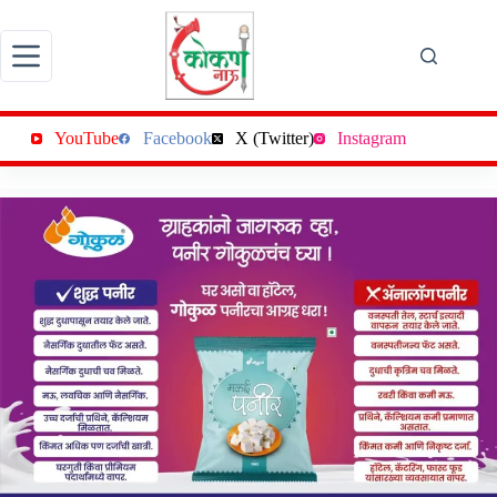
Skip
to
content
YouTube
Facebook
X (Twitter)
Instagram