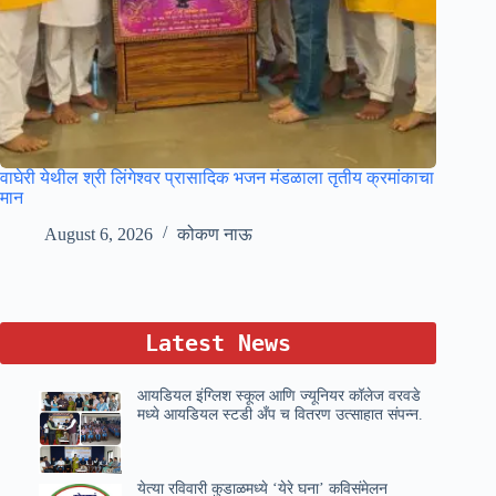
वाघेरी येथील श्री लिंगेश्वर प्रासादिक भजन मंडळाला तृतीय क्रमांकाचा
मान
August 6, 2026
कोकण नाऊ
Latest News
आयडियल इंग्लिश स्कूल आणि ज्यूनियर कॉलेज वरवडे
मध्ये आयडियल स्टडी अँप च वितरण उत्साहात संपन्न.
येत्या रविवारी कुडाळमध्ये ‘येरे घना’ कविसंमेलन