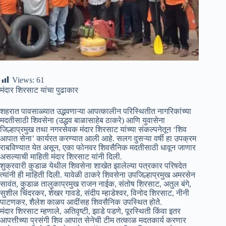
Views:
61
मंदार शिरसाट यांचा पुढाकार
शहरात पावसाळ्यात उद्भवणाऱ्या आपत्कालीन परिस्थितीत नागरिकांच्या
मदतीसाठी शिवसेना (उद्धव बाळासाहेब ठाकरे) आणि युवासेना
जिल्हाप्रमुख तथा नगरसेवक मंदार शिरसाट यांच्या संकल्पनेतून ‘शिव
आपात सेना’ कार्यरत करण्यात आली आहे. सलग दुसऱ्या वर्षी हा उपक्रम
राबविण्यात येत असून, एका फोनवर शिवसैनिक मदतीसाठी धावून जाणार
असल्याची माहिती मंदार शिरसाट यांनी दिली.
शुक्रवारी कुडाळ येथील शिवसेना शाखेत झालेल्या पत्रकार परिषदेत
त्यांनी ही माहिती दिली. यावेळी ठाकरे शिवसेना उपजिल्हाप्रमुख अमरसेन
सावंत, कुडाळ तालुकाप्रमुख राजन नाईक, संतोष शिरसाट, अतुल बंगे,
सुशील चिंदरकर, शेखर गावडे, संदीप म्हाडेश्वर, विनोद शिरसाट, नीनी
पाटणकर, शैलेश काळप आदींसह शिवसैनिक उपस्थित होते.
मंदार शिरसाट म्हणाले, अतिवृष्टी, झाडे पडणे, पूरस्थिती किंवा इतर
आपत्तीच्या प्रसंगी शिव आपात सेनेची टीम तत्काळ मदतकार्य करणार