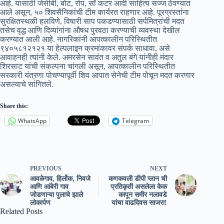
आहे. यासाठी जेसीबी, बोट, रोप, सॉ कटर आदी साहित्य सज्ज ठेवण्यात
आले असून, ५० शिवसैनिकांची टीम कार्यरत राहणार आहे. पूरग्रस्तांना
सुरक्षितस्थळी हलविणे, विषारी साप पकडण्यासाठी सर्पमित्रांची मदत
तसेच वृद्ध आणि दिव्यांगांना औषध पुरवठा करण्याची व्यवस्था देखील
करण्यात आली आहे. नागरिकांनी आपत्कालीन परिस्थितीत
९४०५८१२१२१ या हेल्पलाइन क्रमांकावर संपर्क साधावा, असे
आवाहनही त्यांनी केले. अमरसेन सावंत व अतुल बंगे यांनीही मंदार
शिरसाट यांची संकल्पना चांगली असून, आपत्कालीन परिस्थितीत
सरकारी यंत्रणा पोचण्यापूर्वी शिव आपात सेनेची टीम पोचून मदत करणार
असल्याचे सांगितले.
Share this:
WhatsApp
Telegram
PREVIOUS
NEXT
आवळेगाव, हिर्लोक, निवजे
कणकवली डीपी प्लान ची
आणि आंबेरी गाव
प्रतिकृती असलेला केक
जोडणाऱ्या पुलाचे झाले
कापून समीर नलावडे
लोकार्पण
यांचा वाढदिवस साजरा!
Related Posts