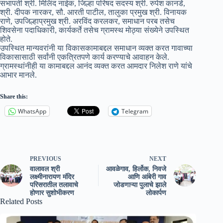
सभापती श्री. मिलिंद नाईक, जिल्हा परिषद सदस्य श्री. रुपेश कानडे,
श्री. दीपक नारकर, सौ. आरती पाटील, तालुका प्रमुख श्री. विनायक
राणे, उपजिल्हाप्रमुख श्री. अरविंद करलकर, समाधान परब तसेच
शिवसेना पदाधिकारी, कार्यकर्ते तसेच ग्रामस्थ मोठ्या संख्येने उपस्थित
होते.
उपस्थित मान्यवरांनी या विकासकामाबद्दल समाधान व्यक्त करत गावाच्या
विकासासाठी सर्वांनी एकत्रितपणे कार्य करण्याचे आवाहन केले.
ग्रामस्थांनीही या कामाबद्दल आनंद व्यक्त करत आमदार निलेश राणे यांचे
आभार मानले.
Share this:
WhatsApp
Telegram
PREVIOUS
NEXT
वालावल श्री
आवळेगाव, हिर्लोक, निवजे
लक्ष्मीनारायण मंदिर
आणि आंबेरी गाव
परिसरातील तलावाचे
जोडणाऱ्या पुलाचे झाले
होणार सुशोभीकरण
लोकार्पण
Related Posts