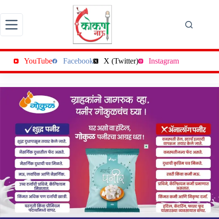
Skip
to
content
YouTube
Facebook
X (Twitter)
Instagram