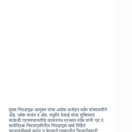
मुख्य निवडणूक आयुक्त यांचा आदेश अर्जदार वर्दम यांच्यावतीने
ॲड. उमेश सावंत व ॲड. रघुवीर देसाई यांचा युक्तिवाद
साकेडी ग्रामपंचायतीचे उपसरपंच प्रज्वल वर्दम यांनी ग्रा.पं.
सार्वत्रिक निवडणुकीतील निवडणूक खर्च विहित
कालावधीमध्ये सादर न केल्याने तत्कालीन जिल्हाधिकारी