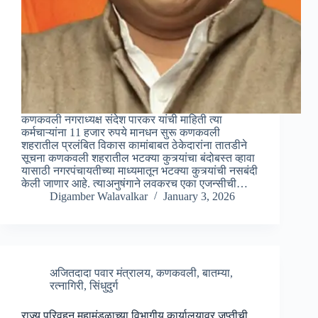
कणकवली नगराध्यक्ष संदेश पारकर यांची माहिती त्या
कर्मचाऱ्यांना 11 हजार रुपये मानधन सुरू कणकवली
शहरातील प्रलंबित विकास कामांबाबत ठेकेदारांना तातडीने
सूचना कणकवली शहरातील भटक्‍या कुत्र्यांचा बंदोबस्त व्हावा
यासाठी नगरपंचायतीच्या माध्यमातून भटक्‍या कुत्र्यांची नसबंदी
केली जाणार आहे. त्‍याअनुषंगाने लवकरच एका एजन्सीची…
Digamber Walavalkar
January 3, 2026
अजितदादा पवार मंत्रालय
,
कणकवली
,
बातम्या
,
रत्नागिरी
,
सिंधुदुर्ग
राज्य परिवहन महामंडळाच्या विभागीय कार्यालयावर जप्तीची